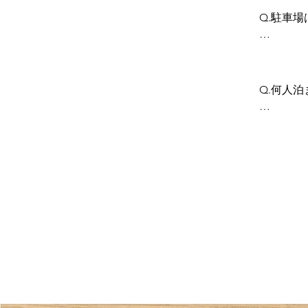
Q.駐車場
A.建物
普通車の
Q.何人泊
A.最大