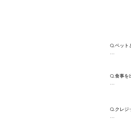
Q.ペット
A.当施
Q.食事を
A.お食事
徒歩圏内
だけます
Q.クレジ
A.クレ