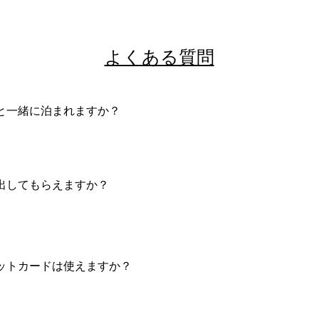
よくある質問
と一緒に泊まれますか？

設はペット不可となっております。
出してもらえますか？

のご用意はいたしかねます。

にスーパーやコンビニがあり、キッチンや調理器具も自由にご
。
ットカードは使えますか？

ジットカードや電子決済ご利用いただけます。