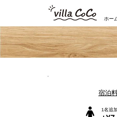
ホー
​宿泊
1名追